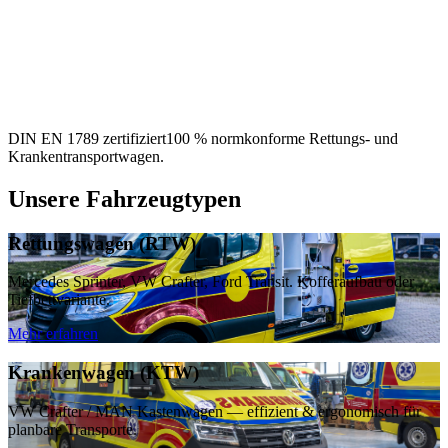
DIN EN 1789 zertifiziert
100 % normkonforme Rettungs- und
Krankentransportwagen.
Unsere Fahrzeugtypen
Rettungswagen (RTW)
Mercedes Sprinter, VW Crafter, Ford Transit. Kofferaufbau oder
Tiefbettvariante.
Mehr erfahren
Krankenwagen (KTW)
VW Crafter / MAN Kastenwagen — effizient & ergonomisch für
planbare Transporte.