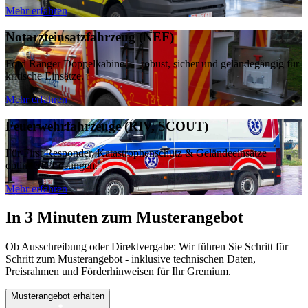
Mehr erfahren
Notarzteinsatzfahrzeug (NEF)
Ford Ranger Doppelkabine — robust, sicher und geländegängig für
kritische Einsätze.
Mehr erfahren
Feuerwehrfahrzeuge (RIV, SCOUT)
Für First Responder, Katastrophenschutz & Geländeeinsätze
optimierte Lösungen.
Mehr erfahren
In 3 Minuten zum Musterangebot
Ob Ausschreibung oder Direktvergabe: Wir führen Sie Schritt für
Schritt zum Musterangebot - inklusive technischen Daten,
Preisrahmen und Förderhinweisen für Ihr Gremium.
Musterangebot erhalten