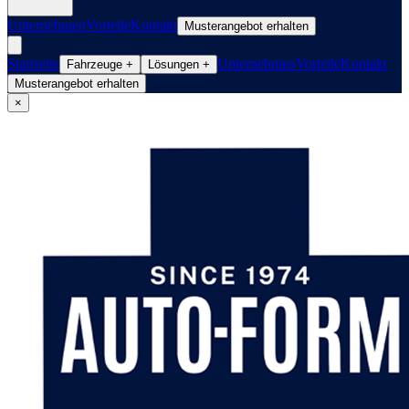
Unternehmen
Vorteile
Kontakt
Musterangebot erhalten
Startseite
Unternehmen
Vorteile
Kontakt
Fahrzeuge
+
Lösungen
+
Musterangebot erhalten
×